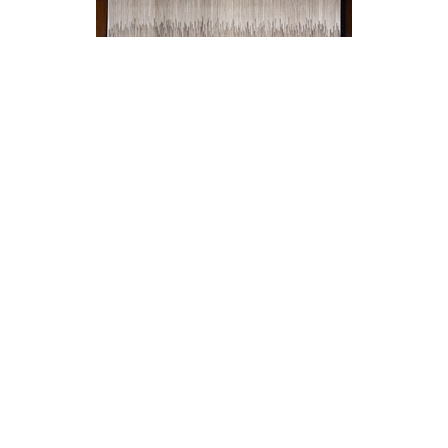
chi too
Sometimes When We Touch #7
2017
MELANGGAN SURAT BERITA ILHAM