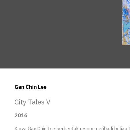
Gan Chin Lee
City Tales V
2016
Karya Gan Chin Lee berbentuk respon peribadi beliau te