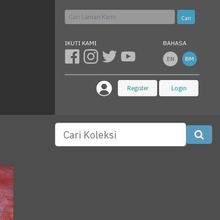
Cari
IKUTI KAMI
BAHASA
EN
BM
Register
Login