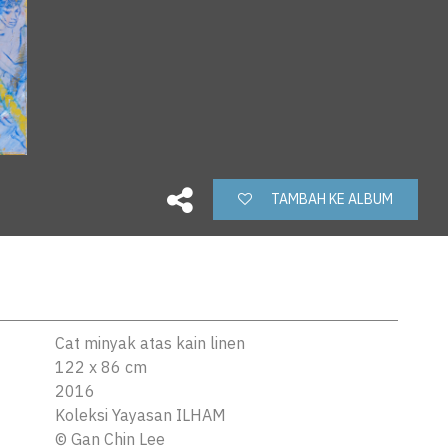
TAMBAH KE ALBUM
Cat minyak atas kain linen
122 x 86 cm
2016
Koleksi Yayasan ILHAM
©
Gan Chin Lee