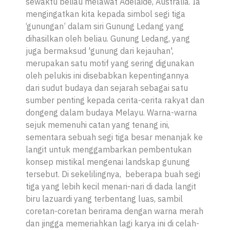
sewaktu beliau melawat Adelaide, Australia. Ia
mengingatkan kita kepada simbol segi tiga
‘gunungan’ dalam siri
Gunung Ledang
yang
dihasilkan oleh beliau. Gunung Ledang, yang
juga bermaksud 'gunung dari kejauhan',
merupakan satu motif yang sering digunakan
oleh pelukis ini disebabkan kepentingannya
dari sudut budaya dan sejarah sebagai satu
sumber penting kepada cerita-cerita rakyat dan
dongeng dalam budaya Melayu. Warna-warna
sejuk memenuhi catan yang tenang ini,
sementara sebuah segi tiga besar menanjak ke
langit untuk menggambarkan pembentukan
konsep mistikal mengenai landskap gunung
tersebut. Di sekelilingnya, beberapa buah segi
tiga yang lebih kecil menari-nari di dada langit
biru lazuardi yang terbentang luas, sambil
coretan-coretan berirama dengan warna merah
dan jingga memeriahkan lagi karya ini di celah-