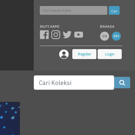
Cari
IKUTI KAMI
BAHASA
EN
BM
Register
Login