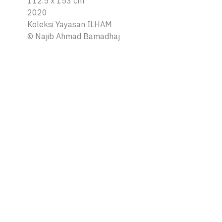
112.5 x 153 cm
2020
Koleksi Yayasan ILHAM
©
Najib Ahmad Bamadhaj