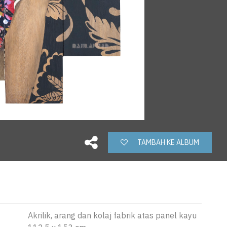
TAMBAH KE ALBUM
Akrilik, arang dan kolaj fabrik atas panel kayu